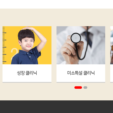
성장 클리닉
미소특설 클리닉