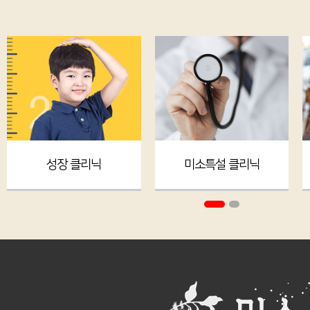
성장 클리닉
미소특설 클리닉