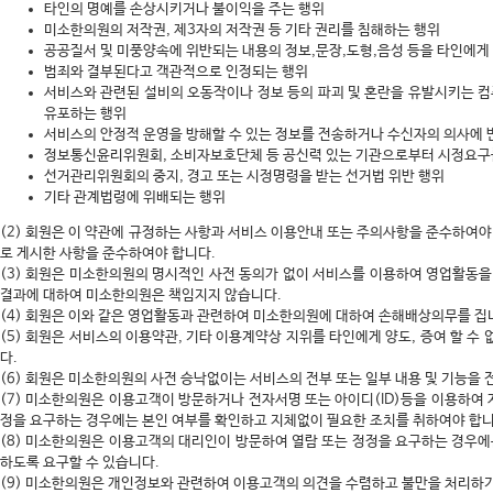
타인의 명예를 손상시키거나 불이익을 주는 행위
미소한의원의 저작권, 제3자의 저작권 등 기타 권리를 침해하는 행위
공공질서 및 미풍양속에 위반되는 내용의 정보,문장,도형,음성 등을 타인에게
범죄와 결부된다고 객관적으로 인정되는 행위
서비스와 관련된 설비의 오동작이나 정보 등의 파괴 및 혼란을 유발시키는 
유포하는 행위
서비스의 안정적 운영을 방해할 수 있는 정보를 전송하거나 수신자의 의사에 
정보통신윤리위원회, 소비자보호단체 등 공신력 있는 기관으로부터 시정요구
선거관리위원회의 중지, 경고 또는 시정명령을 받는 선거법 위반 행위
기타 관계법령에 위배되는 행위
(2) 회원은 이 약관에 규정하는 사항과 서비스 이용안내 또는 주의사항을 준수하여
로 게시한 사항을 준수하여야 합니다.
(3) 회원은 미소한의원의 명시적인 사전 동의가 없이 서비스를 이용하여 영업활동을 
결과에 대하여 미소한의원은 책임지지 않습니다.
(4) 회원은 이와 같은 영업활동과 관련하여 미소한의원에 대하여 손해배상의무를 집
(5) 회원은 서비스의 이용약관, 기타 이용계약상 지위를 타인에게 양도, 증여 할 수 
다.
(6) 회원은 미소한의원의 사전 승낙없이는 서비스의 전부 또는 일부 내용 및 기능을 
(7) 미소한의원은 이용고객이 방문하거나 전자서명 또는 아이디(ID)등을 이용하여 
정을 요구하는 경우에는 본인 여부를 확인하고 지체없이 필요한 조치를 취하여야 합니
(8) 미소한의원은 이용고객의 대리인이 방문하여 열람 또는 정정을 요구하는 경우
하도록 요구할 수 있습니다.
(9) 미소한의원은 개인정보와 관련하여 이용고객의 의견을 수렴하고 불만을 처리하기