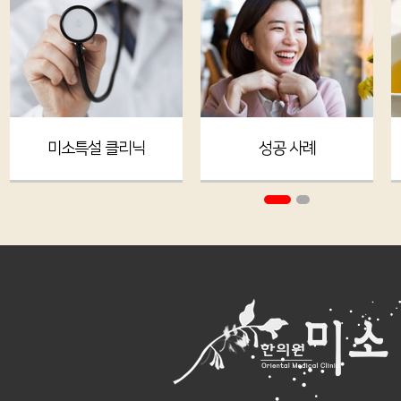
미소특설 클리닉
성공 사례