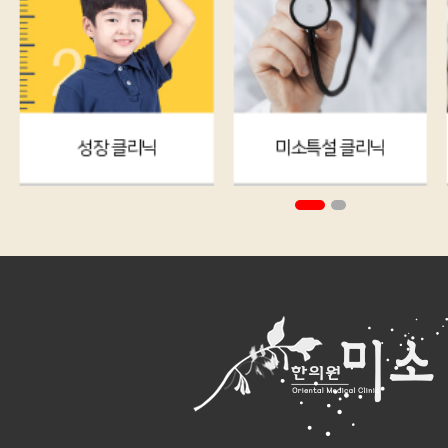
성장 클리닉
미소특설 클리닉