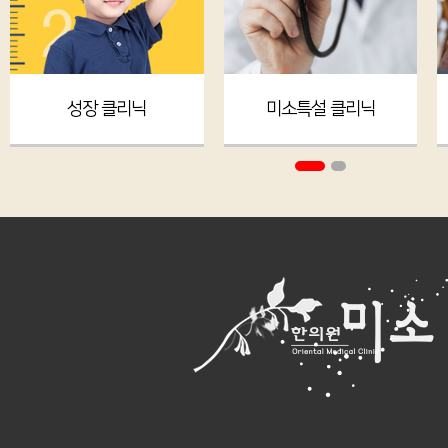
성장 클리닉
미소특설 클리닉