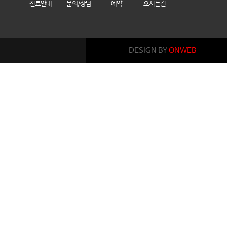
진료안내
문의/상담
예약
오시는길
DESIGN BY
ONWEB