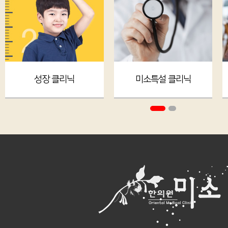
성장 클리닉
미소특설 클리닉