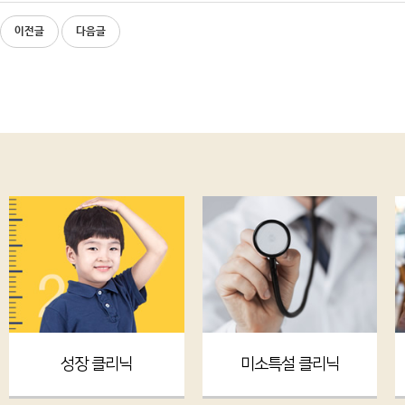
이전글
다음글
성장 클리닉
미소특설 클리닉