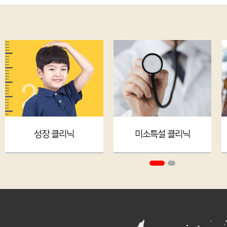
성장 클리닉
미소특설 클리닉