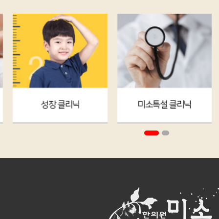
성장 클리닉
미소특설 클리닉