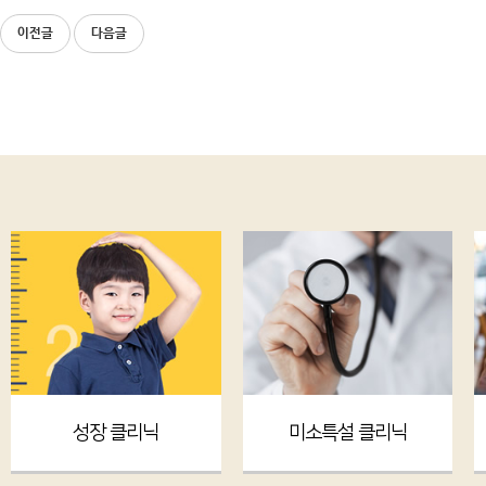
이전글
다음글
성장 클리닉
미소특설 클리닉