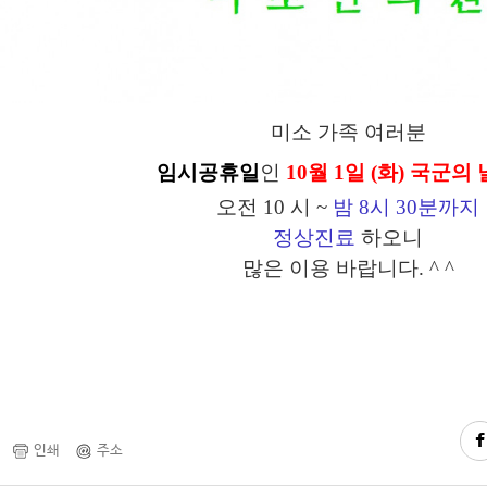
미소 가족 여러분
임시공휴일
인
10
월 1일 (화) 국군의 
오전 10 시
~
밤 8시 30분까지
정상진료
하오
니
많은
이용 바랍니다. ^ ^
인쇄
주소