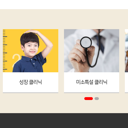
성장 클리닉
미소특설 클리닉