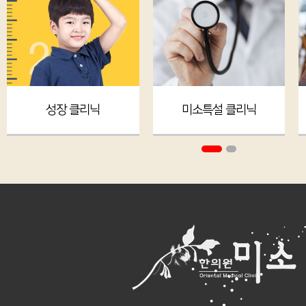
성장 클리닉
미소특설 클리닉