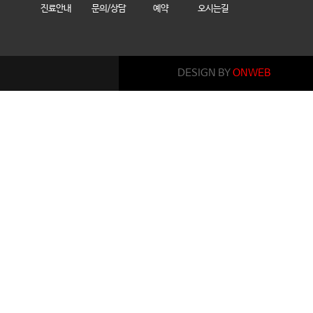
진료안내
문의/상담
예약
오시는길
DESIGN BY
ONWEB