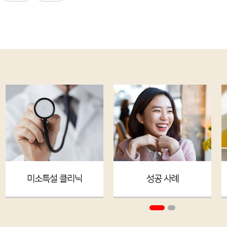
미소특설 클리닉
성공 사례