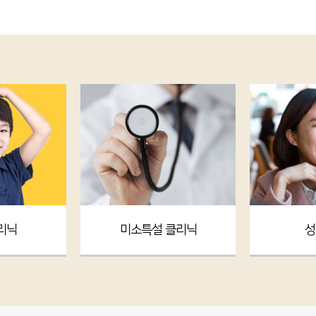
리닉
미소특설 클리닉
성