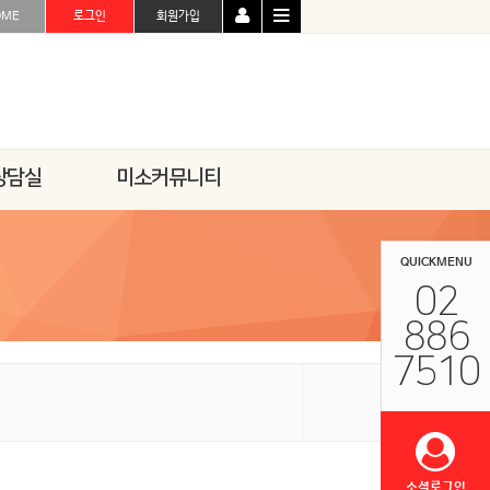
OME
로그인
회원가입
상담실
미소커뮤니티
QUICKMENU
02
886
7510
소셜로그인