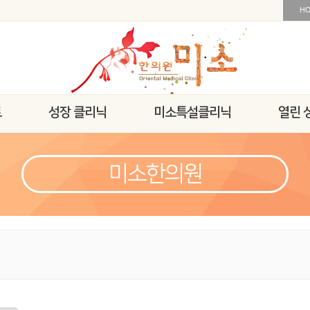
H
트
성장 클리닉
미소특설클리닉
열린 
미소한의원