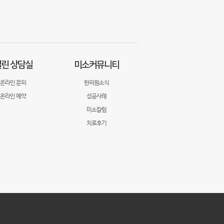
린 상담실
미소커뮤니티
온라인 문의
한의원소식
온라인 예약
성공사례
미소칼럼
치료후기