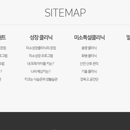
SITEMAP
어트
성장 클리닉
미소특설클리닉
열
 장점
미소성장클리닉의 장점
총명 클리닉
로그램
미소성장 프로그램
화병 클리닉
요법
내 또래 아이들 키는?
산전 산후 관리
?
나의 예상키는?
기흉 클리닉
문
키크는 식습관과 생활습관
경옥고,공진단