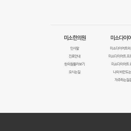
미소한의원
미소다이
인사말
미소다이어트의
진료안내
미소다이어트 프
한의원둘러보기
미소다이어트 
오시는길
나의 비만도는
자주하는질