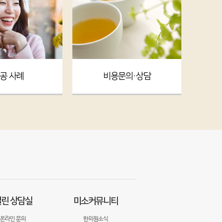
공 사례
비용문의·상담
린 상담실
미소커뮤니티
온라인 문의
한의원소식