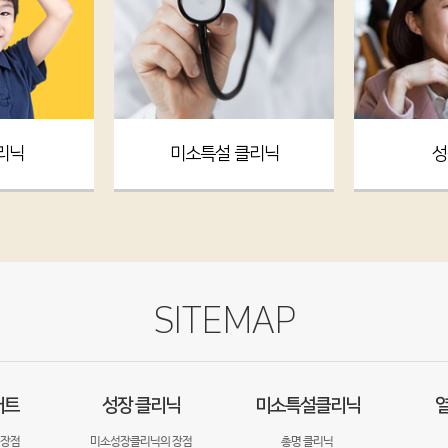
리닉
미소특설 클리닉
성
SITEMAP
어트
성장 클리닉
미소특설클리닉
열
 장점
미소성장클리닉의 장점
총명 클리닉