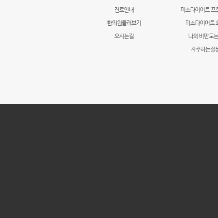
진료안내
미소다이어트 프
한의원둘러보기
미소다이어트 
오시는길
나의 비만도는
자주하는질