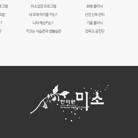
로그램
미소성장 프로그램
화병 클리닉
요법
내 또래 아이들 키는?
산전 산후 관리
?
나의 예상키는?
기흉 클리닉
문
키크는 식습관과 생활습관
경옥고,공진단