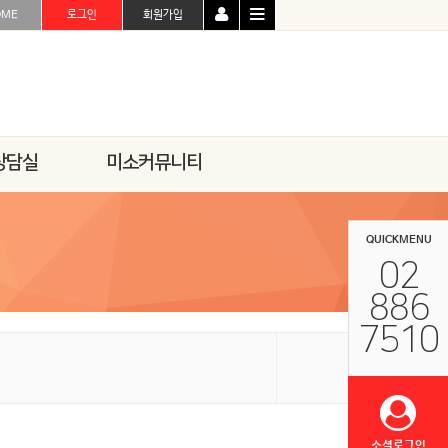
OME
로그인
회원가입
상담실
미소커뮤니티
QUICKMENU
02
886
7510
소셜로그인