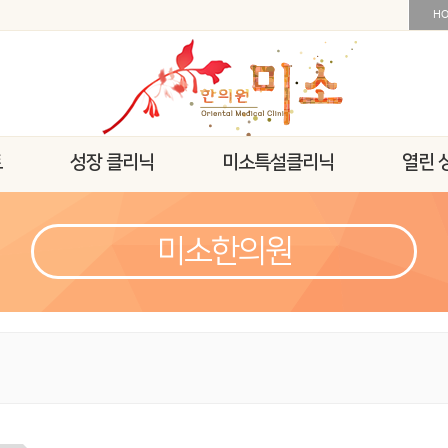
H
트
성장 클리닉
미소특설클리닉
열린 
미소한의원