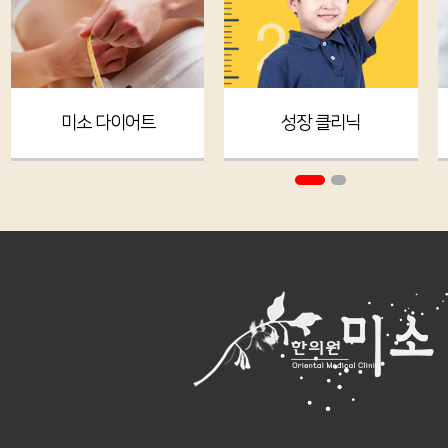
성장 클리닉
미소특설 클리닉