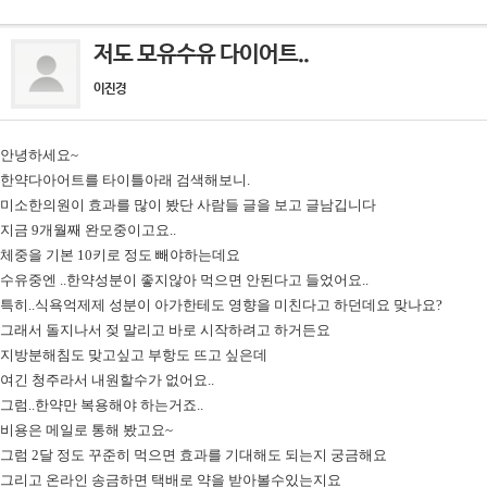
저도 모유수유 다이어트..
이진경
안녕하세요~
한약다아어트를 타이틀아래 검색해보니.
미소한의원이 효과를 많이 봤단 사람들 글을 보고 글남깁니다
지금 9개월째 완모중이고요..
체중을 기본 10키로 정도 빼야하는데요
수유중엔 ..한약성분이 좋지않아 먹으면 안된다고 들었어요..
특히..식욕억제제 성분이 아가한테도 영향을 미친다고 하던데요 맞나요?
그래서 돌지나서 젖 말리고 바로 시작하려고 하거든요
지방분해침도 맞고싶고 부항도 뜨고 싶은데
여긴 청주라서 내원할수가 없어요..
그럼..한약만 복용해야 하는거죠..
비용은 메일로 통해 봤고요~
그럼 2달 정도 꾸준히 먹으면 효과를 기대해도 되는지 궁금해요
그리고 온라인 송금하면 택배로 약을 받아볼수있는지요