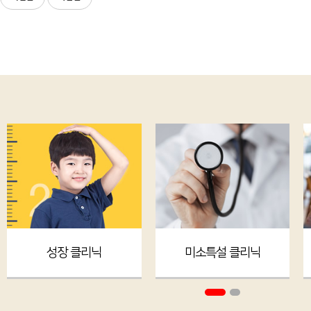
성장 클리닉
미소특설 클리닉