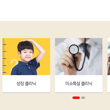
성장 클리닉
미소특설 클리닉