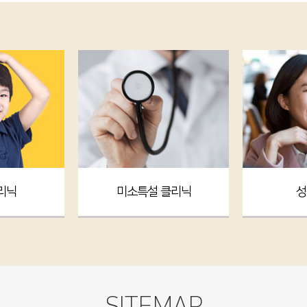
리닉
미소특설 클리닉
성
SITEMAP