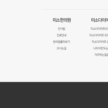
미소한의원
미소다이
인사말
미소다이어트의
진료안내
미소다이어트 프
한의원둘러보기
미소다이어트 
오시는길
나의 비만도는
자주하는질