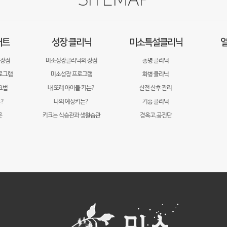
어트
성장 클리닉
미소특설클리닉
열
 장점
미소성장클리닉의 장점
총명 클리닉
로그램
미소성장 프로그램
화병 클리닉
요법
내 또래 아이들 키는?
산전 산후 관리
?
나의 예상키는?
기흉 클리닉
문
키크는 식습관과 생활습관
경옥고,공진단