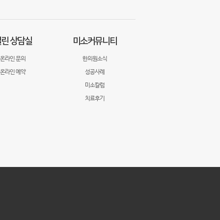
린 상담실
미소커뮤니티
온라인 문의
한의원소식
온라인 예약
성공사례
미소칼럼
치료후기