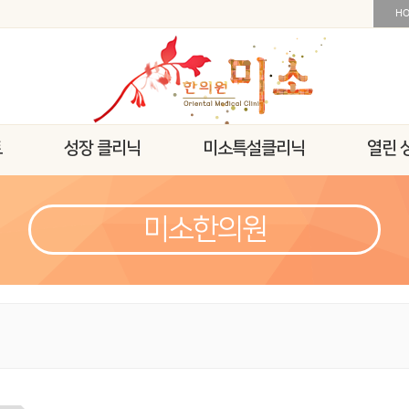
H
트
성장 클리닉
미소특설클리닉
열린 
미소한의원