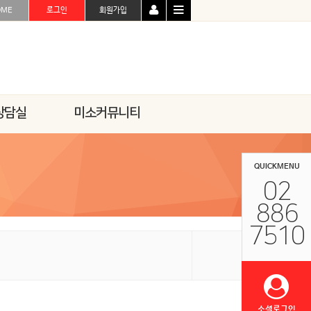
OME
로그인
회원가입
상담실
미소커뮤니티
QUICKMENU
02
886
7510
소셜로그인