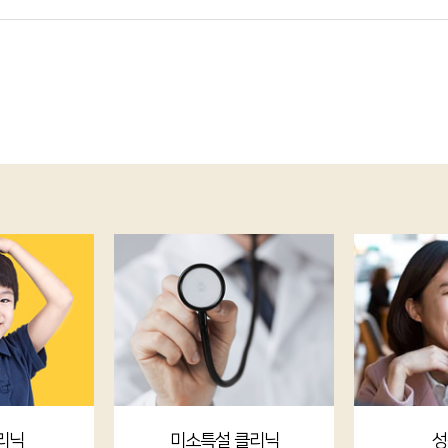
리닉
미소특설 클리닉
성