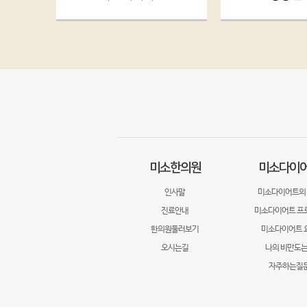
미소한의원
미소다이
인사말
미소다이어트의
진료안내
미소다이어트 프
한의원둘러보기
미소다이어트 
오시는길
나의 비만도는
자주하는질