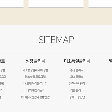
SITEMAP
어트
성장 클리닉
미소특설클리닉
열
 장점
미소성장클리닉의 장점
총명 클리닉
로그램
미소성장 프로그램
화병 클리닉
요법
내 또래 아이들 키는?
산전 산후 관리
?
나의 예상키는?
기흉 클리닉
문
키크는 식습관과 생활습관
경옥고,공진단