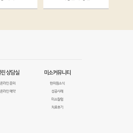
린 상담실
미소커뮤니티
온라인 문의
한의원소식
온라인 예약
성공사례
미소칼럼
치료후기