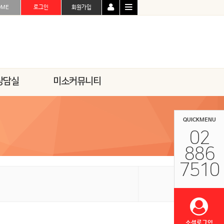
OME
로그인
회원가입
상담실
미소커뮤니티
QUICKMENU
02
886
7510
소셜로그인