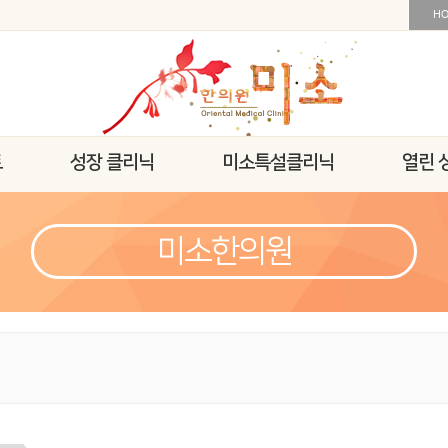
H
트
성장 클리닉
미소특설클리닉
열린 
미소한의원