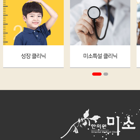
성장 클리닉
미소특설 클리닉