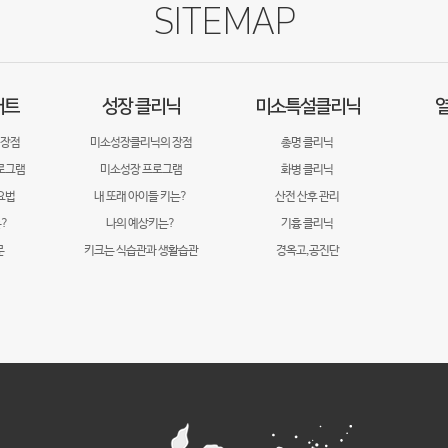
SITEMAP
어트
성장 클리닉
미소특설클리닉
열
 장점
미소성장클리닉의 장점
총명 클리닉
로그램
미소성장 프로그램
화병 클리닉
요법
내 또래 아이들 키는?
산전 산후 관리
?
나의 예상키는?
기흉 클리닉
문
키크는 식습관과 생활습관
경옥고,공진단