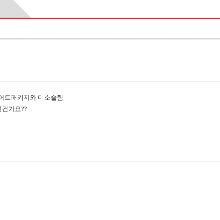
이어트패키지와 미소슬림
진건가요??