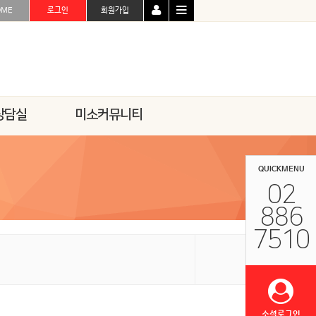
OME
로그인
회원가입
상담실
미소커뮤니티
QUICKMENU
02
886
7510
소셜로그인