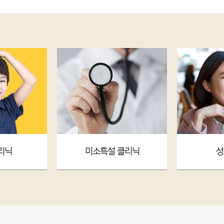
리닉
미소특설 클리닉
성