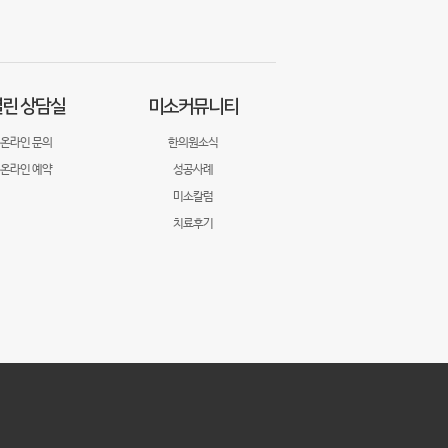
린 상담실
미소커뮤니티
온라인 문의
한의원소식
온라인 예약
성공사례
미소칼럼
치료후기