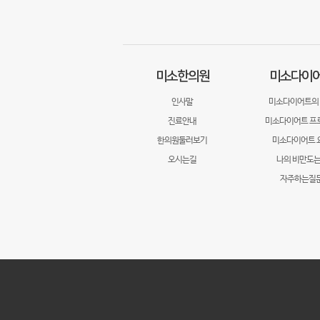
미소한의원
미소다이
인사말
미소다이어트의
진료안내
미소다이어트 프
한의원둘러보기
미소다이어트 
오시는길
나의 비만도는
자주하는질