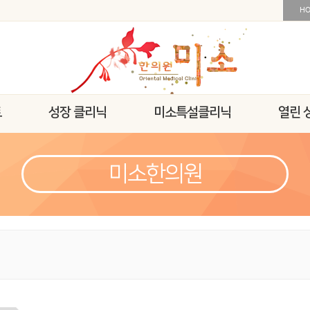
H
트
성장 클리닉
미소특설클리닉
열린 
미소한의원