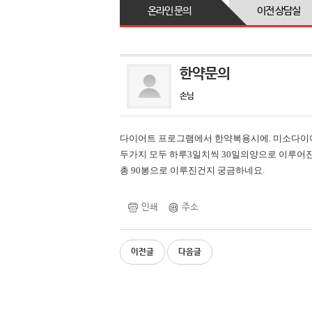
온라인 문의
이전 상담실
한약문의
손님
다이어트 프로그램에서 한약복용시에. 미소다
두가지 모두 하루3일치씩 30일의양으로 이루어
총 90봉으로 이루진건지 궁금하네요.
인쇄
주소
이전글
다음글