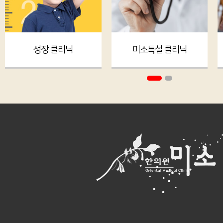
성장 클리닉
미소특설 클리닉