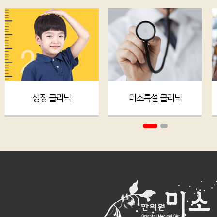
성장 클리닉
미소특설 클리닉