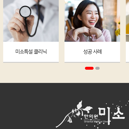
미소특설 클리닉
성공 사례