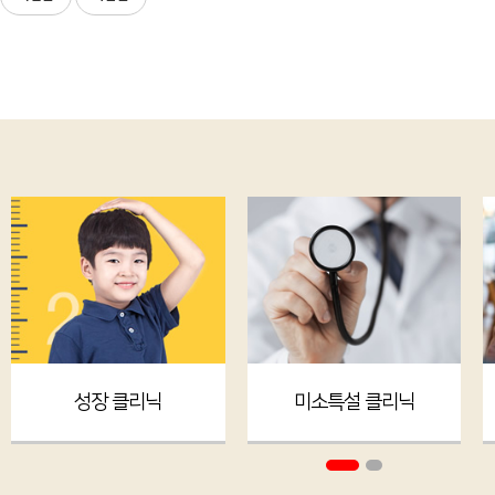
성장 클리닉
미소특설 클리닉