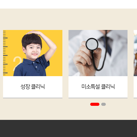
성장 클리닉
미소특설 클리닉