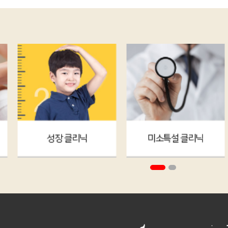
성장 클리닉
미소특설 클리닉