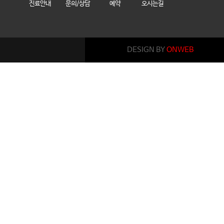
진료안내
문의/상담
예약
오시는길
DESIGN BY
ONWEB