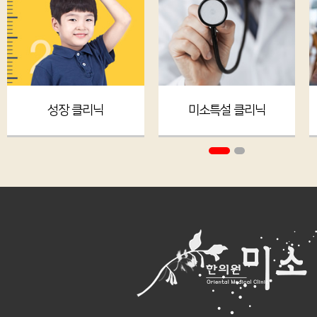
성장 클리닉
미소특설 클리닉