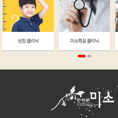
성장 클리닉
미소특설 클리닉