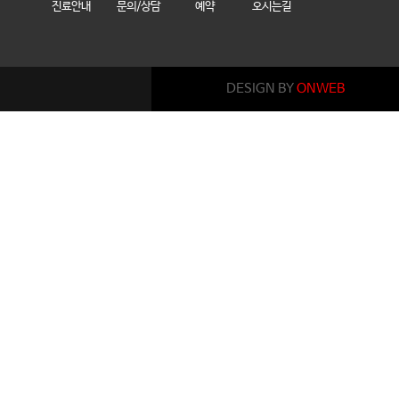
진료안내
문의/상담
예약
오시는길
DESIGN BY
ONWEB