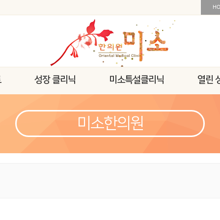
H
트
성장 클리닉
미소특설클리닉
열린 
미소한의원