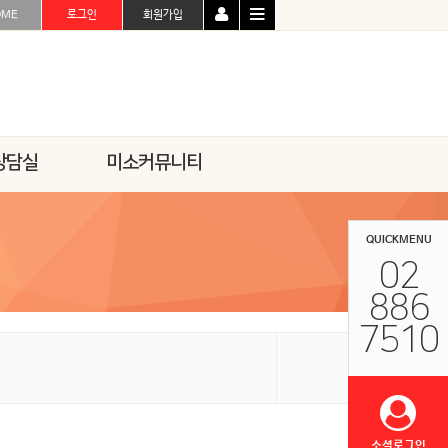
OME
로그인
회원가입
상담실
미소커뮤니티
QUICKMENU
02
886
7510
소셜로그인