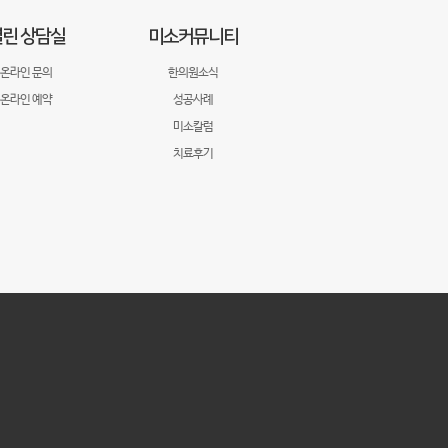
린 상담실
미소커뮤니티
온라인 문의
한의원소식
온라인 예약
성공사례
미소칼럼
치료후기