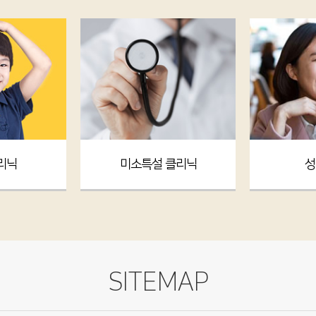
리닉
미소특설 클리닉
성
SITEMAP