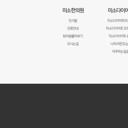
미소한의원
미소다이
인사말
미소다이어트의
진료안내
미소다이어트 프
한의원둘러보기
미소다이어트 
오시는길
나의 비만도는
자주하는질