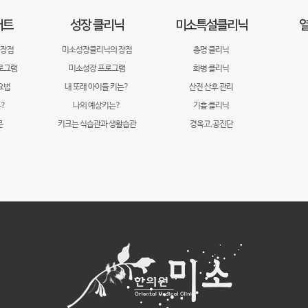
어트
성장 클리닉
미소특설클리닉
열
 장점
미소성장클리닉의 장점
총명 클리닉
로그램
미소성장 프로그램
화병 클리닉
요법
내 또래 아이들 키는?
산전 산후 관리
?
나의 예상키는?
기흉 클리닉
문
키크는 식습관과 생활습관
경옥고,공진단