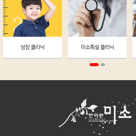
성장 클리닉
미소특설 클리닉