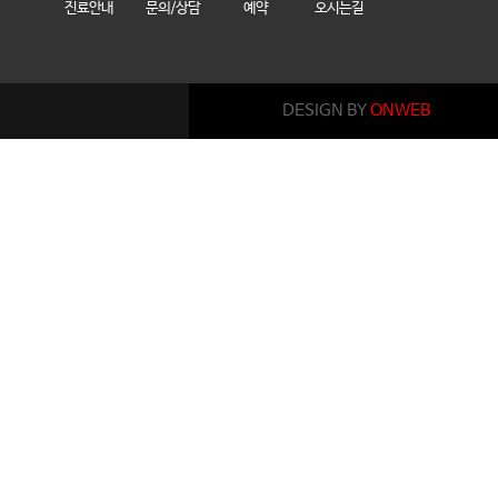
진료안내
문의/상담
예약
오시는길
DESIGN BY
ONWEB