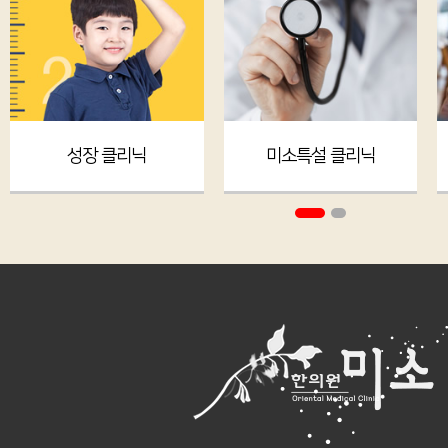
성장 클리닉
미소특설 클리닉