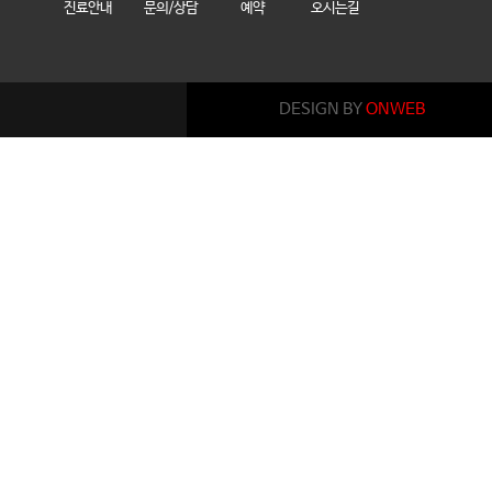
진료안내
문의/상담
예약
오시는길
DESIGN BY
ONWEB