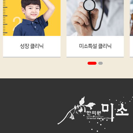
성장 클리닉
미소특설 클리닉