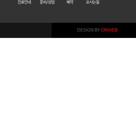
진료안내
문의/상담
예약
오시는길
DESIGN BY
ONWEB