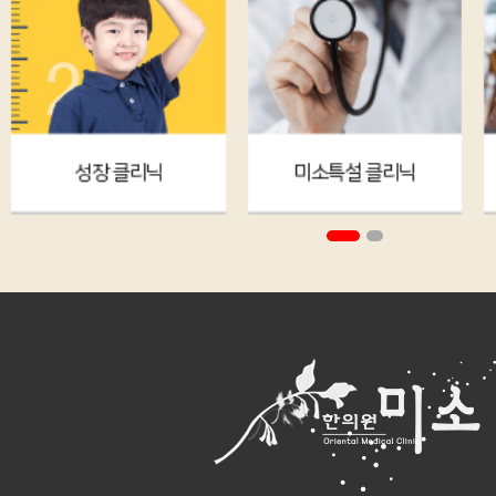
성장 클리닉
미소특설 클리닉