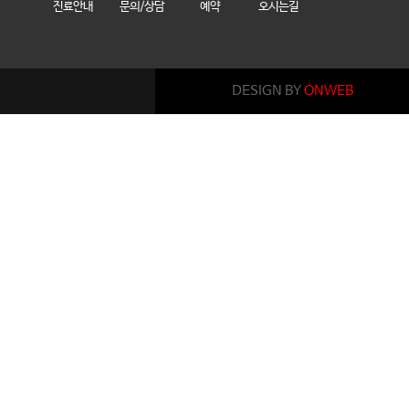
진료안내
문의/상담
예약
오시는길
DESIGN BY
ONWEB