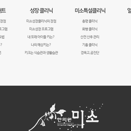
어트
성장 클리닉
미소특설클리닉
열
 장점
미소성장클리닉의 장점
총명 클리닉
로그램
미소성장 프로그램
화병 클리닉
요법
내 또래 아이들 키는?
산전 산후 관리
?
나의 예상키는?
기흉 클리닉
문
키크는 식습관과 생활습관
경옥고,공진단