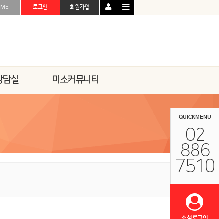
OME
로그인
회원가입
상담실
미소커뮤니티
QUICKMENU
02
886
7510
소셜로그인