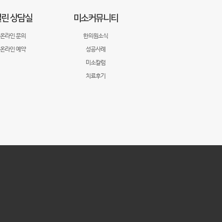
린 상담실
미소커뮤니티
온라인 문의
한의원소식
온라인 예약
성공사례
미소칼럼
치료후기