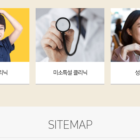
리닉
미소특설 클리닉
성
SITEMAP