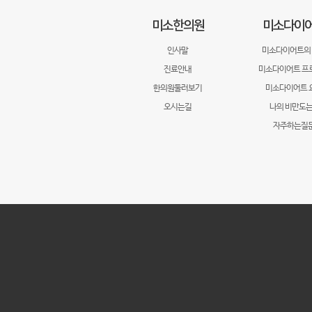
미소한의원
미소다이
인사말
미소다이어트의
진료안내
미소다이어트 프
한의원둘러보기
미소다이어트 
오시는길
나의 비만도는
자주하는질