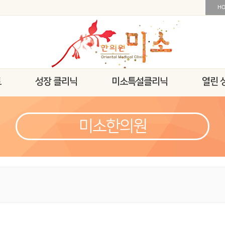
H
트
성장 클리닉
미소특설클리닉
열린 
미소한의원