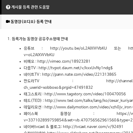
게시물 등록 관련 도움말
동영상(오디오) 등록 안내
등록가능 동영상 공유주소형태 안내
유튜브 : http://youtu.be/oL2AlXWVbKU 또는 http:/
v=oL2AlXWVbKU
비메오 : http://vimeo.com/18923281
다음TV : http://tvpot.daum.net/v/kxxUvNy1ndg$
네이트TV : http://pann.nate.com/video/221313865
판도라TV : http://channel.pandora.tv/
ch_userid=sobboso&prgid=47491832
태그스토리 : http://www.tagstory.com/video/100470056
테드(TED) : http://www.ted.com/talks/lang/ko/cesar_kuriy
데일리모션 : http://www.dailymotion.com/video/xzh0jv_iron-
페이스북 동영상 : https://www.faceboo
v=337102899759854&set=vb.470756562961560&type=2
네이버tvcast & 블로그: http://tvcast.naver.com/v/92491