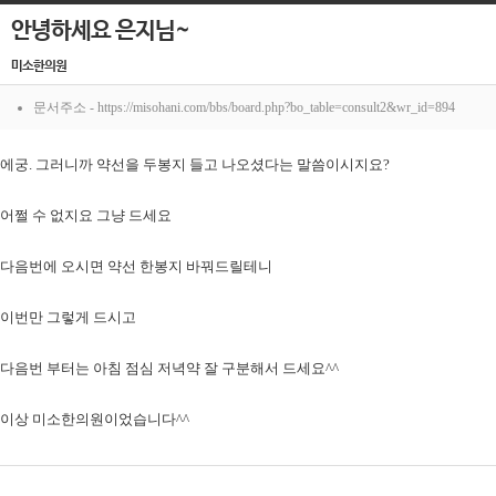
안녕하세요 은지님~
미소한의원
문서주소 - https://misohani.com/bbs/board.php?bo_table=consult2&wr_id=894
에궁. 그러니까 약선을 두봉지 들고 나오셨다는 말씀이시지요?
어쩔 수 없지요 그냥 드세요
다음번에 오시면 약선 한봉지 바꿔드릴테니
이번만 그렇게 드시고
다음번 부터는 아침 점심 저녁약 잘 구분해서 드세요^^
이상 미소한의원이었습니다^^